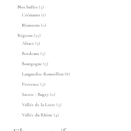
produits
5
Nos bulles
5
produits
1
Crémants
1
produit
0
Mousseux
0
produit
35
Régions
35
3
produits
Alsace
3
produits
5
Bordeaux
5
produits
5
Bourgogne
5
produits
8
Languedoc-Roussillon
8
produits
5
Provence
5
produits
0
Savoie - Bugey
0
produit
5
Vallée de la Loire
5
produits
4
Vallée du Rhône
4
produits