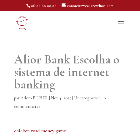
06 00 00 00 00
contact@weallarewinos.com
Alior Bank Escolha o
sistema de internet
banking
par
Adem PUPIER
|
Nov 4, 2025
|
Uncategorized
|
0
commentaires
chicken road money game