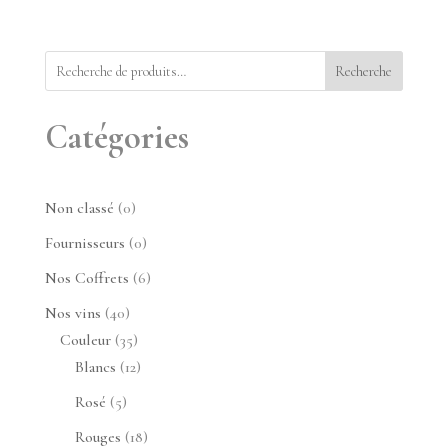
Recherche
Catégories
0
Non classé
0
produit
0
Fournisseurs
0
produit
6
Nos Coffrets
6
produits
40
Nos vins
40
produits
35
Couleur
35
produits
12
Blancs
12
produits
5
Rosé
5
produits
18
Rouges
18