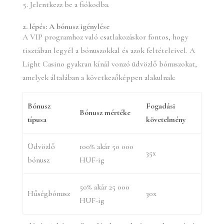
Jelentkezz be a fiókodba.
2. lépés: A bónusz igénylése
A VIP programhoz való csatlakozáskor fontos, hogy
tisztában legyél a bónuszokkal és azok feltételeivel. A
Light Casino gyakran kínál vonzó üdvözlő bónuszokat,
amelyek általában a következőképpen alakulnak:
Bónusz
Fogadási
Bónusz mértéke
típusa
követelmény
Üdvözlő
100% akár 50 000
35x
bónusz
HUF-ig
50% akár 25 000
Hűségbónusz
30x
HUF-ig