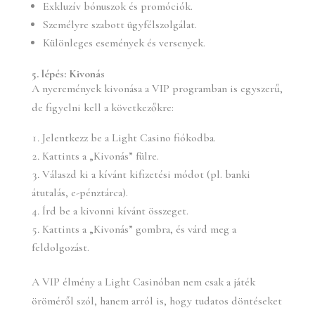
Exkluzív bónuszok és promóciók.
Személyre szabott ügyfélszolgálat.
Különleges események és versenyek.
5. lépés: Kivonás
A nyeremények kivonása a VIP programban is egyszerű,
de figyelni kell a következőkre:
Jelentkezz be a Light Casino fiókodba.
Kattints a „Kivonás” fülre.
Válaszd ki a kívánt kifizetési módot (pl. banki
átutalás, e-pénztárca).
Írd be a kivonni kívánt összeget.
Kattints a „Kivonás” gombra, és várd meg a
feldolgozást.
A VIP élmény a Light Casinóban nem csak a játék
öröméről szól, hanem arról is, hogy tudatos döntéseket