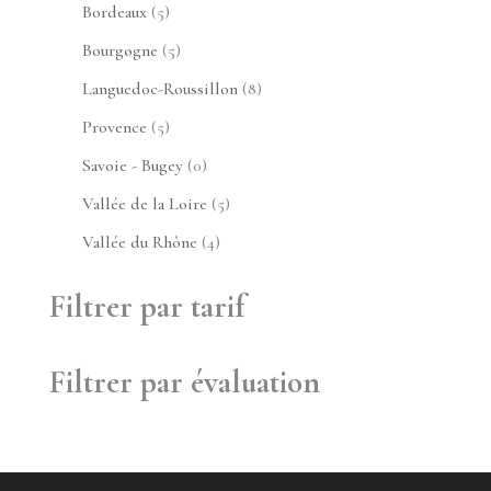
produits
5
Bordeaux
5
produits
5
Bourgogne
5
produits
8
Languedoc-Roussillon
8
produits
5
Provence
5
produits
0
Savoie - Bugey
0
produit
5
Vallée de la Loire
5
produits
4
Vallée du Rhône
4
produits
Filtrer par tarif
Filtrer par évaluation