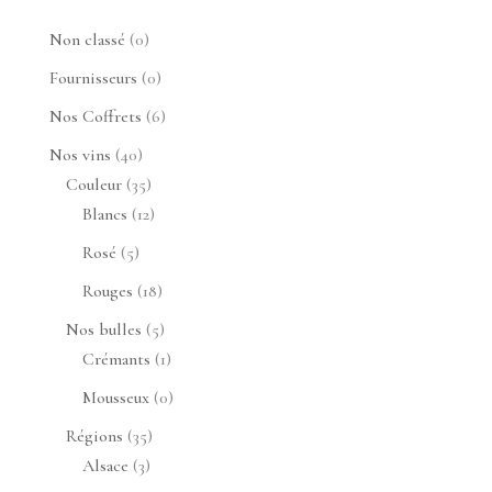
0
Non classé
0
produit
0
Fournisseurs
0
produit
6
Nos Coffrets
6
produits
40
Nos vins
40
produits
35
Couleur
35
produits
12
Blancs
12
produits
5
Rosé
5
produits
18
Rouges
18
produits
5
Nos bulles
5
produits
1
Crémants
1
produit
0
Mousseux
0
produit
35
Régions
35
3
produits
Alsace
3