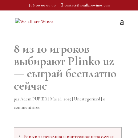
06 00 00 00 00
contact@weallarewinos.com
8 из 10 игроков
выбирают Plinko uz
— сыграй бесплатно
сейчас
par
Adem PUPIER
|
Mai 26, 2025
|
Uncategorized
|
0
commentaires
Взрыв адреналина и виртуозная игра случая: