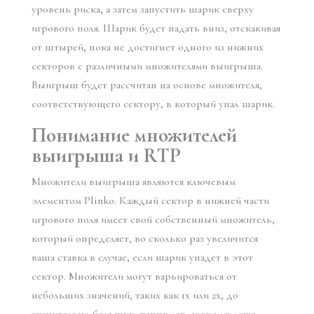
уровень риска, а затем запустить шарик сверху
игрового поля. Шарик будет падать вниз, отскакивая
от штырей, пока не достигнет одного из нижних
секторов с различными множителями выигрыша.
Выигрыш будет рассчитан на основе множителя,
соответствующего сектору, в который упал шарик.
Понимание множителей
выигрыша и RTP
Множители выигрыша являются ключевым
элементом Plinko. Каждый сектор в нижней части
игрового поля имеет свой собственный множитель,
который определяет, во сколько раз увеличится
ваша ставка в случае, если шарик упадет в этот
сектор. Множители могут варьироваться от
небольших значений, таких как 1x или 2x, до