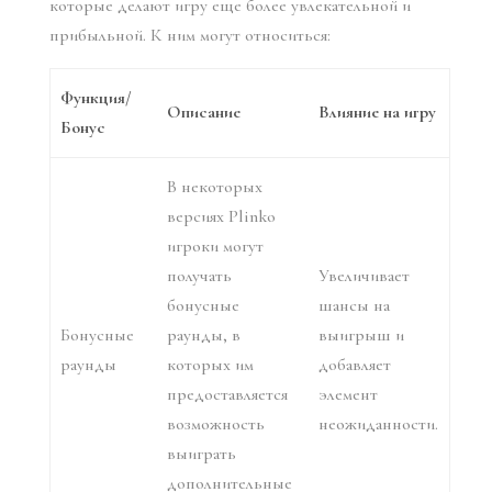
которые делают игру еще более увлекательной и
прибыльной. К ним могут относиться:
Функция/
Описание
Влияние на игру
Бонус
В некоторых
версиях Plinko
игроки могут
получать
Увеличивает
бонусные
шансы на
Бонусные
раунды, в
выигрыш и
раунды
которых им
добавляет
предоставляется
элемент
возможность
неожиданности.
выиграть
дополнительные