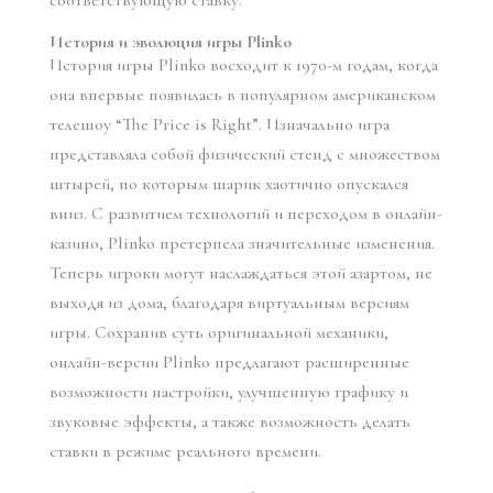
соответствующую ставку.
История и эволюция игры Plinko
История игры Plinko восходит к 1970-м годам, когда
она впервые появилась в популярном американском
телешоу “The Price is Right”. Изначально игра
представляла собой физический стенд с множеством
штырей, по которым шарик хаотично опускался
вниз. С развитием технологий и переходом в онлайн-
казино, Plinko претерпела значительные изменения.
Теперь игроки могут наслаждаться этой азартом, не
выходя из дома, благодаря виртуальным версиям
игры. Сохранив суть оригинальной механики,
онлайн-версии Plinko предлагают расширенные
возможности настройки, улучшенную графику и
звуковые эффекты, а также возможность делать
ставки в режиме реального времени.