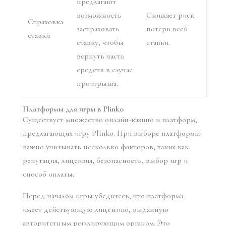
предлагают
возможность
Снижает риск
Страховка
застраховать
потери всей
ставки
ставку, чтобы
ставки.
вернуть часть
средств в случае
проигрыша.
Платформы для игры в Plinko
Существует множество онлайн-казино и платформ,
предлагающих игру Plinko. При выборе платформы
важно учитывать несколько факторов, таких как
репутация, лицензия, безопасность, выбор игр и
способ оплаты.
Перед началом игры убедитесь, что платформа
имеет действующую лицензию, выданную
авторитетным регулирующим органом. Это