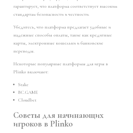
гарантирует, что платформа соответствует высоким
стандартам безопасности и честности.
Убедитесь, что платформа предлагает удобные и
надежные способы оплаты, такие как кредитные
карты, электронные кошельки и банковские
переводы.
Некоторые популярные платформы для игры в
Plinko включают:
Stake
BC.GAME
Cloudbet
Советы для начинающих
игроков в Plinko