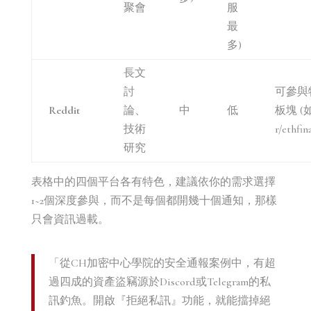
聚會
服
最
多)
長文
討
可參與
Reddit
論、
中
低
板塊 (
技術
r/ethfin
研究
表格中的四個平台各有特色，建議依你的需求選擇
1~2個深度參與，而不是每個都開幾十個通知，那樣
只會資訊過載。
「從CH加密中心學院的安全通報案例中，有超
過四成的資產盜竊源於Discord或Telegram的私
訊釣魚。開啟『拒絕私訊』功能，就能擋掉絕