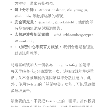
方推特，通常有藍勾勾。
鏈上分析師：
@therationalroot, @ki_young_ju,
@hildobby 等數據驅動的帳號。
安全研究員：
@zachxbt, @peckshield，他們會即
時發布釣魚網站與漏洞警告。
宏觀經濟與新聞媒體：
@fed, @bloombergcrypto,
@CoinDesk。
CH加密中心學院官方帳號：
我們會定期整理重
點資訊與教學。
將這些帳號加入一個名為「Crypto Info」的清單，
每天早晚各花15分鐘瀏覽一次。這樣你既能掌握重
點，又不會被無關的迷因幣喊單分散注意力。此
外，使用Twitter的「關閉轉發」功能，可以隱藏很
多垃圾廣告。
最重要的是：不要把Twitter上的「曬單」當作投資