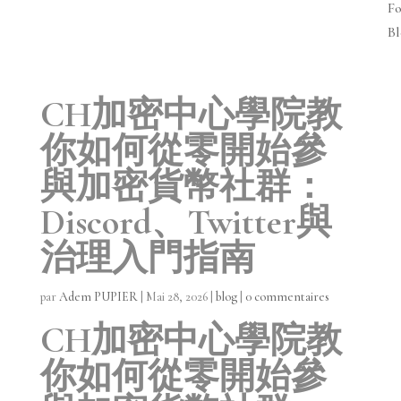
Fo
Bl
CH加密中心學院教
你如何從零開始參
與加密貨幣社群：
Discord、Twitter與
治理入門指南
par
Adem PUPIER
|
Mai 28, 2026
|
blog
|
0 commentaires
CH加密中心學院教
你如何從零開始參