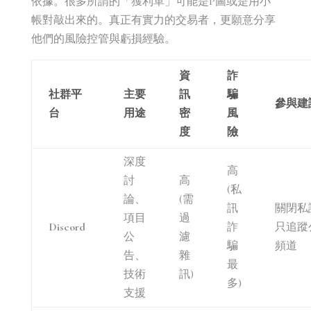
依據。很多所謂的「獲利單」可能是P圖或是用小
帳對敲出來的。真正有實力的交易者，更願意分享
他們的風險控管與虧損經驗。
資
詐
社群平
主要
訊
騙
參與建
台
用途
密
風
度
險
深度
高
討
高
(私
論、
(需
訊
關閉私
項目
過
Discord
詐
只追蹤
公
濾
騙
頻道
告、
雜
最
技術
訊)
多)
支援