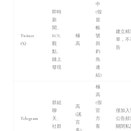
中
即時
(假
新
冒
聞、
帳
建立精
Twitter
KOL
極
號
單，不
(X)
觀
高
與
告
點、
釣
鏈上
魚
發現
連
結)
極
高
群組
(假
高
聊
官
僅加入
(謠
Telegram
天、
方
公告頻
言
社群
客
關閉私
多)