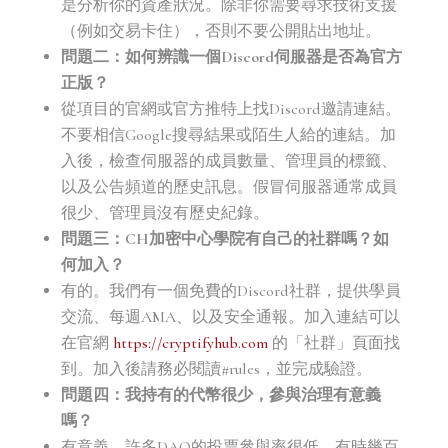
是分析你的資產狀況。除非你需要尋求技術支援
（例如交易卡住），否則不要公開貼出地址。
問題二：如何辨識一個Discord伺服器是否為官方
正版？
從項目的官網或官方推特上找Discord邀請連結。
不要相信Google搜尋結果或陌生人給的連結。加
入後，檢查伺服器的成員數量、管理員的標籤、
以及公告頻道的歷史訊息。假冒伺服器通常成員
很少、管理員沒有歷史紀錄。
問題三：CH加密中心學院有自己的社群嗎？如
何加入？
有的。我們有一個免費的Discord社群，提供學員
交流、每週AMA、以及安全通報。加入連結可以
在官網
https://cryptifyhub.com
的「社群」頁面找
到。加入後請務必閱讀#rules，並完成驗證。
問題四：我持有的代幣很少，參與治理有意義
嗎？
有意義。許多DAO的投票參與率很低，有時幾百