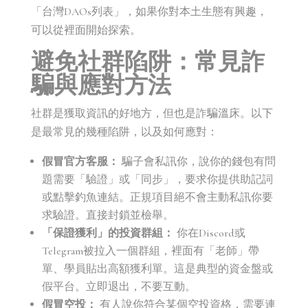
「台灣DAOs列表」，如果你對本土生態有興趣，
可以從裡面開始探索。
避免社群陷阱：常見詐
騙與應對方法
社群是獲取資訊的好地方，但也是詐騙溫床。以下
是最常見的幾種陷阱，以及如何應對：
假冒官方客服：
騙子會私訊你，說你的錢包有問
題需要「驗證」或「同步」，要求你提供助記詞
或點擊釣魚連結。正規項目絕不會主動私訊你要
求驗證。直接封鎖並檢舉。
「保證獲利」的投資群組：
你在Discord或
Telegram被拉入一個群組，裡面有「老師」帶
單、學員貼出高額獲利單。這是典型的資金盤或
假平台。立即退出，不要互動。
假冒空投：
有人說你符合某個空投資格，需要連