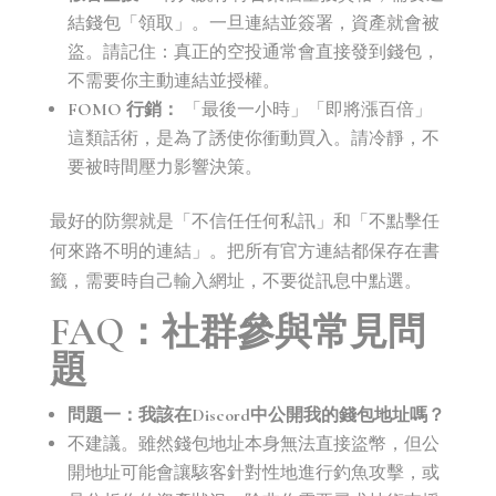
結錢包「領取」。一旦連結並簽署，資產就會被
盜。請記住：真正的空投通常會直接發到錢包，
不需要你主動連結並授權。
FOMO 行銷：
「最後一小時」「即將漲百倍」
這類話術，是為了誘使你衝動買入。請冷靜，不
要被時間壓力影響決策。
最好的防禦就是「不信任任何私訊」和「不點擊任
何來路不明的連結」。把所有官方連結都保存在書
籤，需要時自己輸入網址，不要從訊息中點選。
FAQ：社群參與常見問
題
問題一：我該在Discord中公開我的錢包地址嗎？
不建議。雖然錢包地址本身無法直接盜幣，但公
開地址可能會讓駭客針對性地進行釣魚攻擊，或