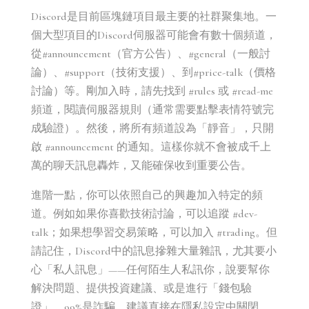
Discord是目前區塊鏈項目最主要的社群聚集地。一
個大型項目的Discord伺服器可能會有數十個頻道，
從#announcement（官方公告）、#general（一般討
論）、#support（技術支援）、到#price-talk（價格
討論）等。剛加入時，請先找到 #rules 或 #read-me
頻道，閱讀伺服器規則（通常需要點擊表情符號完
成驗證）。然後，將所有頻道設為「靜音」，只開
啟 #announcement 的通知。這樣你就不會被成千上
萬的聊天訊息轟炸，又能確保收到重要公告。
進階一點，你可以依照自己的興趣加入特定的頻
道。例如如果你喜歡技術討論，可以追蹤 #dev-
talk；如果想學習交易策略，可以加入 #trading。但
請記住，Discord中的訊息摻雜大量雜訊，尤其要小
心「私人訊息」——任何陌生人私訊你，說要幫你
解決問題、提供投資建議、或是進行「錢包驗
證」，99%是詐騙。建議直接在隱私設定中關閉