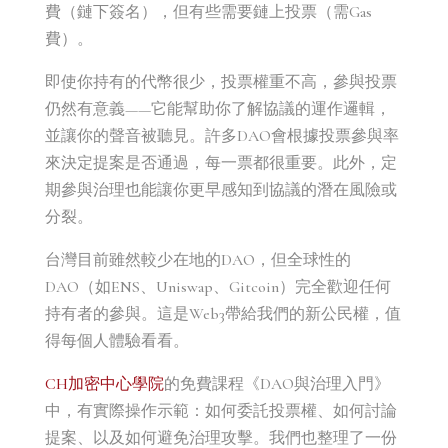
費（鏈下簽名），但有些需要鏈上投票（需Gas
費）。
即使你持有的代幣很少，投票權重不高，參與投票
仍然有意義——它能幫助你了解協議的運作邏輯，
並讓你的聲音被聽見。許多DAO會根據投票參與率
來決定提案是否通過，每一票都很重要。此外，定
期參與治理也能讓你更早感知到協議的潛在風險或
分裂。
台灣目前雖然較少在地的DAO，但全球性的
DAO（如ENS、Uniswap、Gitcoin）完全歡迎任何
持有者的參與。這是Web3帶給我們的新公民權，值
得每個人體驗看看。
CH加密中心學院
的免費課程《DAO與治理入門》
中，有實際操作示範：如何委託投票權、如何討論
提案、以及如何避免治理攻擊。我們也整理了一份