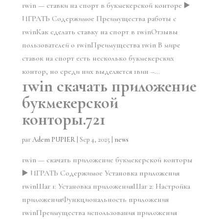
1win — ставки на спорт в букмекерской конторе ▶️
ИГРАТЬ Содержимое Преимущества работы с
1winКак сделать ставку на спорт в 1winОтзывы
пользователей о 1winПреимущества 1win В мире
ставок на спорт есть несколько букмекерских
контор, но среди них выделяется 1вин –...
1win скачать приложение
букмекерской
конторы.721
par
Adem PUPIER
|
Sep 4, 2025
|
news
1win — скачать приложение букмекерской конторы
▶️ ИГРАТЬ Содержимое Установка приложения
1winШаг 1: Установка приложенияШаг 2: Настройка
приложенияФункциональность приложения
1winПреимущества использования приложения