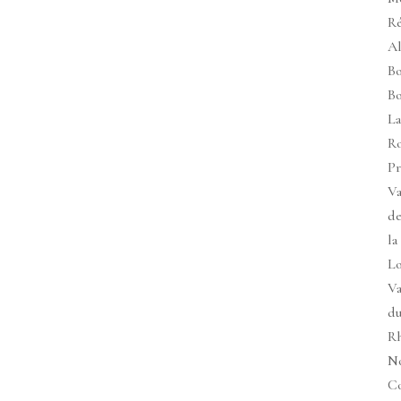
Ré
Al
B
Bo
La
Ro
Pr
Va
d
la
Lo
Va
d
R
N
Co