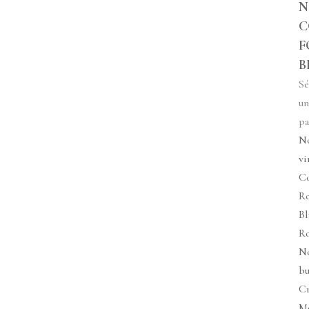
N
C
F
B
Sé
un
pa
N
vi
Co
R
Bl
R
N
bu
C
M