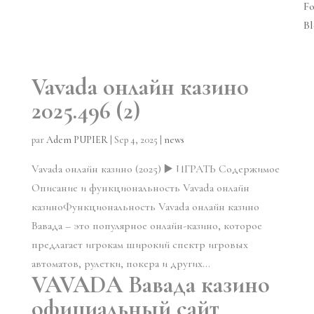
Fo
Bl
Vavada онлайн казино
2025.496 (2)
par
Adem PUPIER
|
Sep 4, 2025
|
news
Vavada онлайн казино (2025) ▶️ ИГРАТЬ Содержимое
Описание и функциональность Vavada онлайн
казиноФункциональность Vavada онлайн казино
Вавада – это популярное онлайн-казино, которое
предлагает игрокам широкий спектр игровых
автоматов, рулетки, покера и других...
VAVADA Вавада казино
официальный сайт