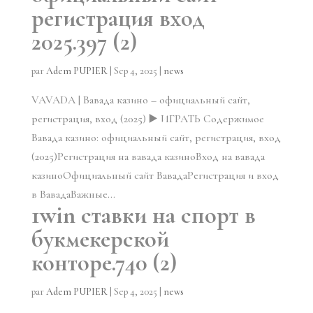
регистрация вход
2025.397 (2)
par
Adem PUPIER
|
Sep 4, 2025
|
news
VAVADA | Вавада казино – официальный сайт,
регистрация, вход (2025) ▶️ ИГРАТЬ Содержимое
Вавада казино: официальный сайт, регистрация, вход
(2025)Регистрация на вавада казиноВход на вавада
казиноОфициальный сайт ВавадаРегистрация и вход
в ВавадаВажные...
1win ставки на спорт в
букмекерской
конторе.740 (2)
par
Adem PUPIER
|
Sep 4, 2025
|
news