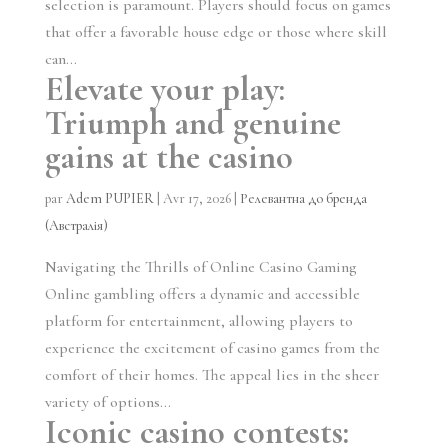
selection is paramount. Players should focus on games
that offer a favorable house edge or those where skill
can...
Elevate your play:
Triumph and genuine
gains at the casino
par
Adem PUPIER
|
Avr 17, 2026
|
Релевантна до бренда
(Австралія)
Navigating the Thrills of Online Casino Gaming
Online gambling offers a dynamic and accessible
platform for entertainment, allowing players to
experience the excitement of casino games from the
comfort of their homes. The appeal lies in the sheer
variety of options...
Iconic casino contests: