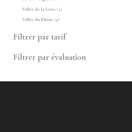
produit
5
Vallée de la Loire
5
produits
4
Vallée du Rhône
4
produits
Filtrer par tarif
Filtrer par évaluation