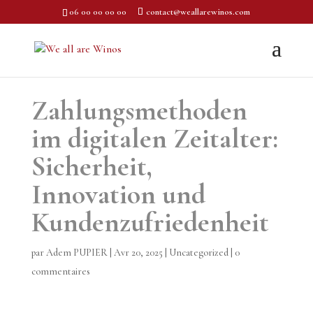
06 00 00 00 00
contact@weallarewinos.com
Zahlungsmethoden
im digitalen Zeitalter:
Sicherheit,
Innovation und
Kundenzufriedenheit
par
Adem PUPIER
|
Avr 20, 2025
|
Uncategorized
|
0
commentaires