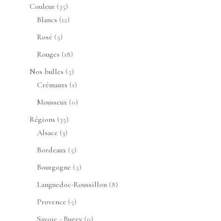
produits
35
Couleur
35
produits
12
Blancs
12
produits
5
Rosé
5
produits
18
Rouges
18
produits
5
Nos bulles
5
produits
1
Crémants
1
produit
0
Mousseux
0
produit
35
Régions
35
3
produits
Alsace
3
produits
5
Bordeaux
5
produits
5
Bourgogne
5
produits
8
Languedoc-Roussillon
8
produits
5
Provence
5
produits
0
Savoie - Bugey
0