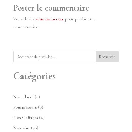
Poster le commentaire
Vous devez
vous connecter
pour publier un
commentaire.
Recherche
Catégories
0
Non classé
0
produit
0
Fournisseurs
0
produit
6
Nos Coffrets
6
produits
40
Nos vins
40